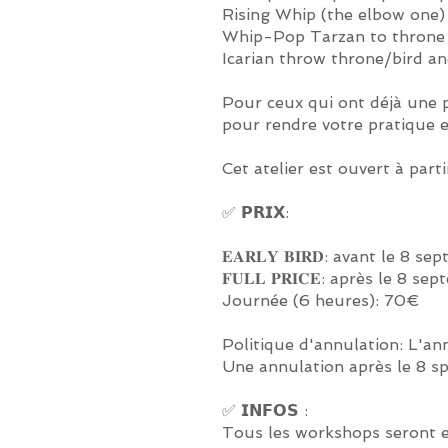
Rising Whip (the elbow one
Whip-Pop Tarzan to thron
Icarian throw throne/bird an
Pour ceux qui ont déjà une p
pour rendre votre pratique e
Cet atelier est ouvert à part
✅ 𝗣𝗥𝗜𝗫:
𝐄𝐀𝐑𝐋𝐘 𝐁𝐈𝐑𝐃: avant l
𝐅𝐔𝐋𝐋 𝐏𝐑𝐈𝐂𝐄: après le 
Journée (6 heures): 70€
Politique d'annulation: L'a
Une annulation après le 8 
✅ 𝗜𝗡𝗙𝗢𝗦 :
Tous les workshops seront en