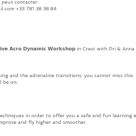
 peux contacter:
il.com
+33 781 38 38 84
𝘃𝗲 𝗔𝗰𝗿𝗼 𝗗𝘆𝗻𝗮𝗺𝗶𝗰 𝗪𝗼𝗿𝗸𝘀𝗵𝗼𝗽 in Crest with Pri & Anna
sing and the adrenaline transitions, you cannot miss this
l be on:
echniques in order to offer you a safe and fun learning e
improve and fly higher and smoother.