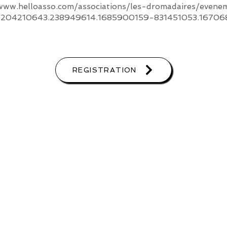
www.helloasso.com/associations/les-dromadaires/evenem
=2.204210643.238949614.1685900159-831451053.1670
REGISTRATION