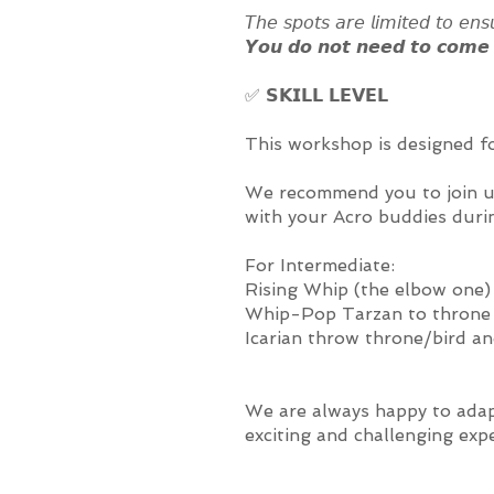
𝘛𝘩𝘦 𝘴𝘱𝘰𝘵𝘴 𝘢𝘳𝘦 𝘭𝘪𝘮𝘪𝘵𝘦𝘥 𝘵𝘰 𝘦𝘯𝘴𝘶
𝙔𝙤𝙪 𝙙𝙤 𝙣𝙤𝙩 𝙣𝙚𝙚𝙙 𝙩𝙤 𝙘𝙤𝙢𝙚 𝙬
✅ 𝗦𝗞𝗜𝗟𝗟 𝗟𝗘𝗩𝗘𝗟
This workshop is designed for 𝗶𝗻𝘁
We recommend you to join us 
with your Acro buddies duri
For Intermediate:
Rising Whip (the elbow one
Whip-Pop Tarzan to thron
Icarian throw throne/bird an
We are always happy to adapt
exciting and challenging exp