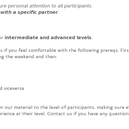
𝘦 𝘱𝘦𝘳𝘴𝘰𝘯𝘢𝘭 𝘢𝘵𝘵𝘦𝘯𝘵𝘪𝘰𝘯 𝘵𝘰 𝘢𝘭𝘭 𝘱𝘢𝘳𝘵𝘪𝘤𝘪𝘱𝘢𝘯𝘵𝘴.
𝙩𝙝 𝙖 𝙨𝙥𝙚𝙘𝙞𝙛𝙞𝙘 𝙥𝙖𝙧𝙩𝙣𝙚𝙧.
𝗿𝗺𝗲𝗱𝗶𝗮𝘁𝗲 𝗮𝗻𝗱 𝗮𝗱𝘃𝗮𝗻𝗰𝗲𝗱 𝗹𝗲𝘃𝗲𝗹𝘀.
if you feel comfortable with the following prereqs. First 
ng the weekend and then:
)
e
d viceversa
 our material to the level of participants, making sure e
erience at their level. Contact us if you have any questi