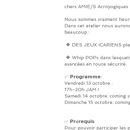
chers AMIE/S Acroyogiques 
Nous sommes vraiment heureux
Dans cet atelier nous auron
beaucoup :
🔶 DES JEUX ICARIENS pleins
🔶 Whip POPs dans lesquels l
avancées en toute sécurité.
✅ 𝗣𝗿𝗼𝗴𝗿𝗮𝗺𝗺𝗲:
Vendredi 13 octobre :
17h-20h JAM !
Samedi 14 octobre: coming 
Dimanche 15 octobre: comin
✅ 𝗣𝗿é𝗿𝗲𝗾𝘂𝗶𝘀
Pour pouvoir participer les p