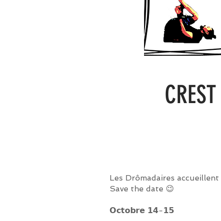
CREST 
Les Drômadaires accueillent 
Save the date 😉
𝗢𝗰𝘁𝗼𝗯𝗿𝗲 𝟭𝟰-𝟭𝟱