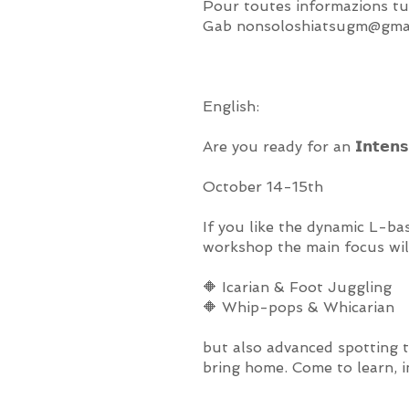
Pour toutes informazions tu
Gab
nonsoloshiatsugm@gma
English:
Are you ready for an 𝗜𝗻𝘁𝗲𝗻𝘀𝗶
October 14-15th
If you like the dynamic L-ba
workshop the main focus wil
🔶 Icarian & Foot Juggling
🔶 Whip-pops & Whicarian
but also advanced spotting t
bring home. Come to learn, 